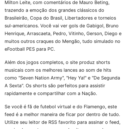
Milton Leite, com comentários de Mauro Beting,
trazendo a emoção dos grandes clássicos do
Brasileirão, Copa do Brasil, Libertadores e torneios
sul-americanos. Você vai ver gols de Gabigol, Bruno
Henrique, Arrascaeta, Pedro, Vitinho, Gerson, Diego e
muitos outros craques do Mengão, tudo simulado no
eFootball PES para PC.
Além dos jogos completos, o site produz shorts
musicais com os melhores lances ao som de hits
como "Seven Nation Army", "Hey Ya!" e "De Segunda
A Sexta". Os shorts são perfeitos para assistir
rapidamente e compartilhar com a Nação.
Se você é fã de futebol virtual e do Flamengo, este
feed é a melhor maneira de ficar por dentro de tudo.
Utilize seu leitor de RSS favorito para assinar o feed,