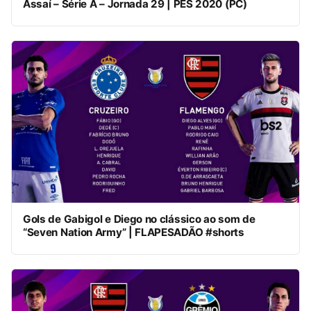
Assaí – Série A – Jornada 29 | PES 2020 (PC)
Gols de Gabigol e Diego no clássico ao som de
“Seven Nation Army” | FLAPESADÃO #shorts