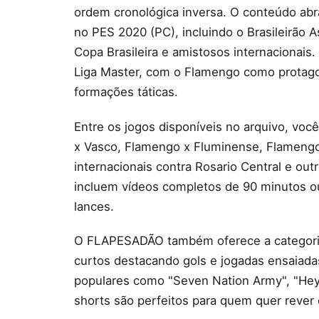
ordem cronológica inversa. O conteúdo ab
no PES 2020 (PC), incluindo o Brasileirão 
Copa Brasileira e amistosos internacionais
Liga Master, com o Flamengo como protagoni
formações táticas.
Entre os jogos disponíveis no arquivo, vo
x Vasco, Flamengo x Fluminense, Flamengo
internacionais contra Rosario Central e ou
incluem vídeos completos de 90 minutos 
lances.
O FLAPESADÃO também oferece a categori
curtos destacando gols e jogadas ensaiad
populares como "Seven Nation Army", "Hey
shorts são perfeitos para quem quer rever