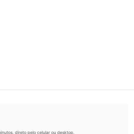
nutos, direto pelo celular ou desktop.