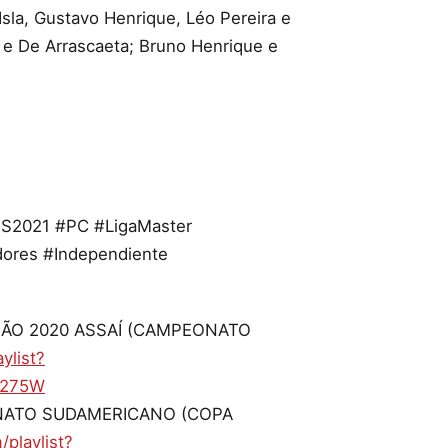
a, Gustavo Henrique, Léo Pereira e
o e De Arrascaeta; Bruno Henrique e
e
S2021 #PC #LigaMaster
ores #Independiente
IRÃO 2020 ASSAÍ (CAMPEONATO
ylist?
S275W
ONATO SUDAMERICANO (COPA
playlist?