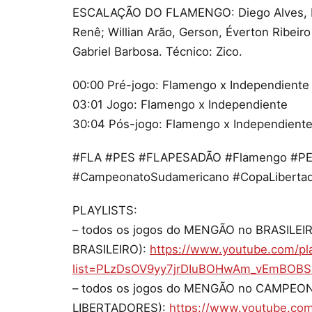
ESCALAÇÃO DO FLAMENGO: Diego Alves, Isl
Renê; Willian Arão, Gerson, Éverton Ribeir
Gabriel Barbosa. Técnico: Zico.
00:00 Pré-jogo: Flamengo x Independiente
03:01 Jogo: Flamengo x Independiente
30:04 Pós-jogo: Flamengo x Independient
#FLA #PES #FLAPESADÃO #Flamengo #PE
#CampeonatoSudamericano #CopaLibertad
PLAYLISTS:
– todos os jogos do MENGÃO no BRASILE
BRASILEIRO):
https://www.youtube.com/pla
list=PLzDsOV9yy7jrDIuBOHwAm_vEmBOB
– todos os jogos do MENGÃO no CAMPE
LIBERTADORES):
https://www.youtube.com/