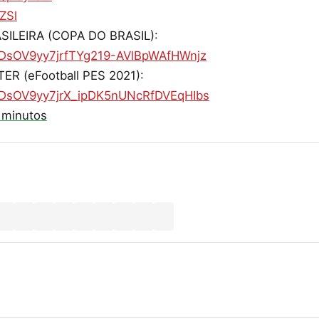
ZSl
SILEIRA (COPA DO BRASIL):
LzDsOV9yy7jrfTYg219-AVlBpWAfHWnjz
ER (eFootball PES 2021):
PLzDsOV9yy7jrX_ipDK5nUNcRfDVEqHIbs
 minutos