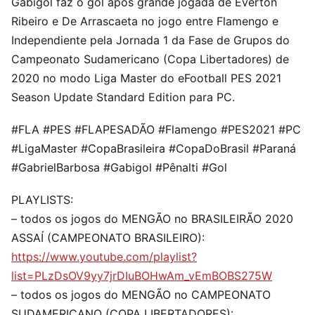
Gabigol faz o gol após grande jogada de Éverton
Ribeiro e De Arrascaeta no jogo entre Flamengo e
Independiente pela Jornada 1 da Fase de Grupos do
Campeonato Sudamericano (Copa Libertadores) de
2020 no modo Liga Master do eFootball PES 2021
Season Update Standard Edition para PC.
#FLA #PES #FLAPESADÃO #Flamengo #PES2021 #PC
#LigaMaster #CopaBrasileira #CopaDoBrasil #Paraná
#GabrielBarbosa #Gabigol #Pênalti #Gol
PLAYLISTS:
– todos os jogos do MENGÃO no BRASILEIRÃO 2020
ASSAÍ (CAMPEONATO BRASILEIRO):
https://www.youtube.com/playlist?
list=PLzDsOV9yy7jrDIuBOHwAm_vEmBOBS275W
– todos os jogos do MENGÃO no CAMPEONATO
SUDAMERICANO (COPA LIBERTADORES):