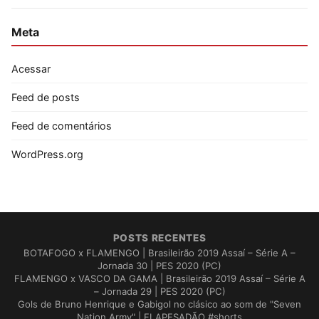
Meta
Acessar
Feed de posts
Feed de comentários
WordPress.org
POSTS RECENTES
BOTAFOGO x FLAMENGO | Brasileirão 2019 Assaí – Série A –
Jornada 30 | PES 2020 (PC)
FLAMENGO x VASCO DA GAMA | Brasileirão 2019 Assaí – Série A
– Jornada 29 | PES 2020 (PC)
Gols de Bruno Henrique e Gabigol no clásico ao som de "Seven
Nation Army" | FLAPESADÃO #shorts