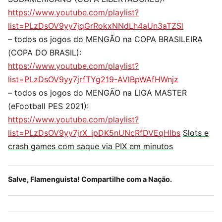
https://www.youtube.com/playlist?
list=PLzDsOV9yy7jqGrRokxNNdLh4aUn3aTZSl
– todos os jogos do MENGÃO na COPA BRASILEIRA
(COPA DO BRASIL):
https://www.youtube.com/playlist?
list=PLzDsOV9yy7jrfTYg219-AVlBpWAfHWnjz
– todos os jogos do MENGÃO na LIGA MASTER
(eFootball PES 2021):
https://www.youtube.com/playlist?
list=PLzDsOV9yy7jrX_ipDK5nUNcRfDVEqHIbs
Slots e
crash games com saque via PIX em minutos
Salve, Flamenguista! Compartilhe com a Nação.