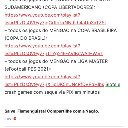
SUDAMERICANO (COPA LIBERTADORES):
https://www.youtube.com/playlist?
list=PLzDsOV9yy7jqGrRokxNNdLh4aUn3aTZSl
– todos os jogos do MENGÃO na COPA BRASILEIRA
(COPA DO BRASIL):
https://www.youtube.com/playlist?
list=PLzDsOV9yy7jrfTYg219-AVlBpWAfHWnjz
– todos os jogos do MENGÃO na LIGA MASTER
(eFootball PES 2021):
https://www.youtube.com/playlist?
list=PLzDsOV9yy7jrX_ipDK5nUNcRfDVEqHIbs
Slots e
crash games com saque via PIX em minutos
Salve, Flamenguista! Compartilhe com a Nação.
Love
0