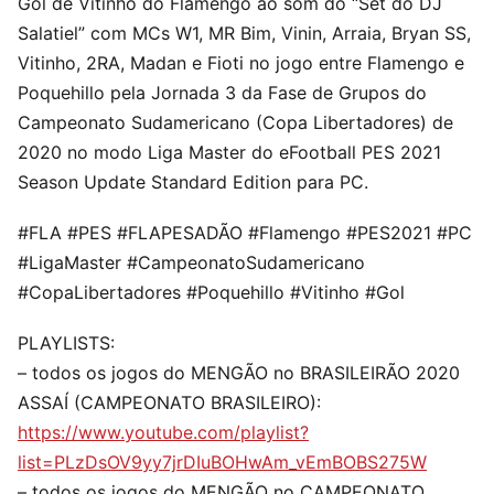
Gol de Vitinho do Flamengo ao som do “Set do DJ
Salatiel” com MCs W1, MR Bim, Vinin, Arraia, Bryan SS,
Vitinho, 2RA, Madan e Fioti no jogo entre Flamengo e
Poquehillo pela Jornada 3 da Fase de Grupos do
Campeonato Sudamericano (Copa Libertadores) de
2020 no modo Liga Master do eFootball PES 2021
Season Update Standard Edition para PC.
#FLA #PES #FLAPESADÃO #Flamengo #PES2021 #PC
#LigaMaster #CampeonatoSudamericano
#CopaLibertadores #Poquehillo #Vitinho #Gol
PLAYLISTS:
– todos os jogos do MENGÃO no BRASILEIRÃO 2020
ASSAÍ (CAMPEONATO BRASILEIRO):
https://www.youtube.com/playlist?
list=PLzDsOV9yy7jrDIuBOHwAm_vEmBOBS275W
– todos os jogos do MENGÃO no CAMPEONATO