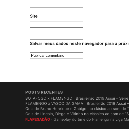
Site
Salvar meus dados neste navegador para a próx
POSTS RECENTES
BOTAFOGO x FLAMENGO | Brasileirão 2019 Assaí – Série 
FLAMENGO x VASCO DA GAMA | Brasileirão 2019 Assaí – 
Gols de Bruno Henrique e Gabigol no clásico ao som de
Gols de Lincoln, Diego e Vitinho no clássico ao som de
FLAPESADÃO
· Gameplay do time do Flamengo na Liga Ma