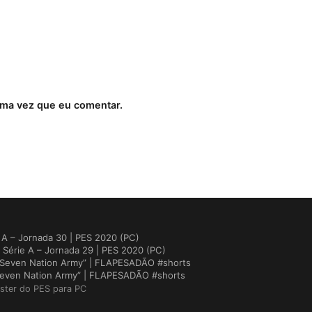
ima vez que eu comentar.
A – Jornada 30 | PES 2020 (PC)
Série A – Jornada 29 | PES 2020 (PC)
 “Seven Nation Army” | FLAPESADÃO #shorts
 “Seven Nation Army” | FLAPESADÃO #shorts
ster do PES para PC