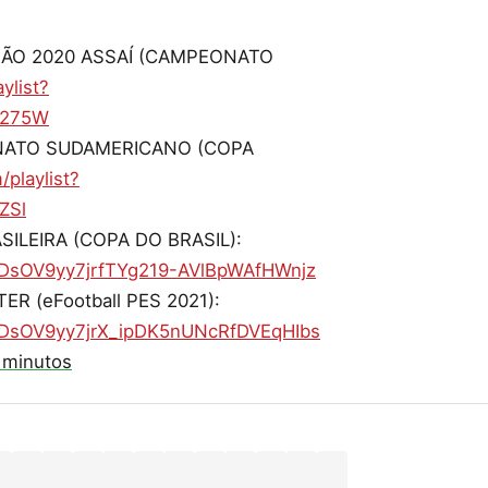
IRÃO 2020 ASSAÍ (CAMPEONATO
ylist?
S275W
ONATO SUDAMERICANO (COPA
playlist?
ZSl
SILEIRA (COPA DO BRASIL):
LzDsOV9yy7jrfTYg219-AVlBpWAfHWnjz
ER (eFootball PES 2021):
PLzDsOV9yy7jrX_ipDK5nUNcRfDVEqHIbs
 minutos