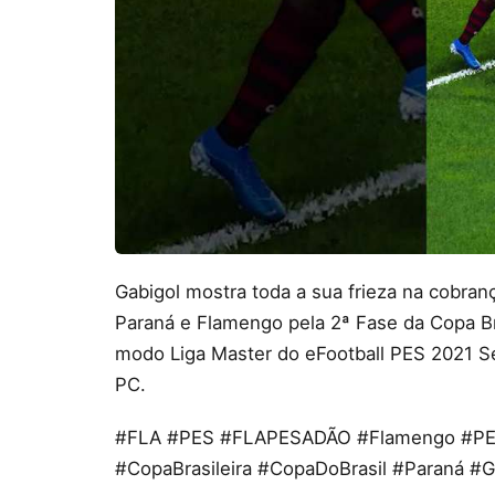
Gabigol mostra toda a sua frieza na cobranç
Paraná e Flamengo pela 2ª Fase da Copa Bra
modo Liga Master do eFootball PES 2021 S
PC.
#FLA #PES #FLAPESADÃO #Flamengo #PE
#CopaBrasileira #CopaDoBrasil #Paraná #G