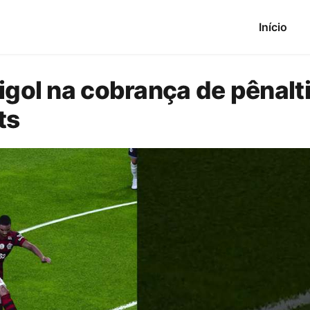
Início
igol na cobrança de pênalti
ts