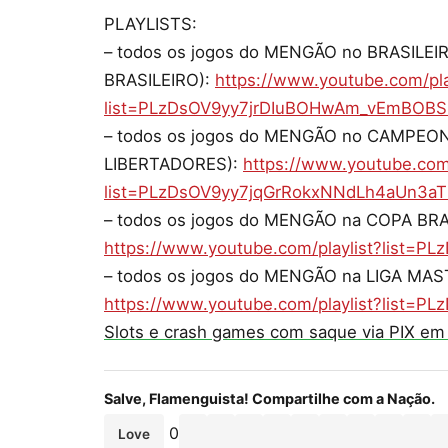
PLAYLISTS:
– todos os jogos do MENGÃO no BRASILE
BRASILEIRO):
https://www.youtube.com/pla
list=PLzDsOV9yy7jrDIuBOHwAm_vEmBOB
– todos os jogos do MENGÃO no CAMPE
LIBERTADORES):
https://www.youtube.com/
list=PLzDsOV9yy7jqGrRokxNNdLh4aUn3aT
– todos os jogos do MENGÃO na COPA BRA
https://www.youtube.com/playlist?list=P
– todos os jogos do MENGÃO na LIGA MAST
https://www.youtube.com/playlist?list=
Slots e crash games com saque via PIX em
Salve, Flamenguista! Compartilhe com a Nação.
0
Love