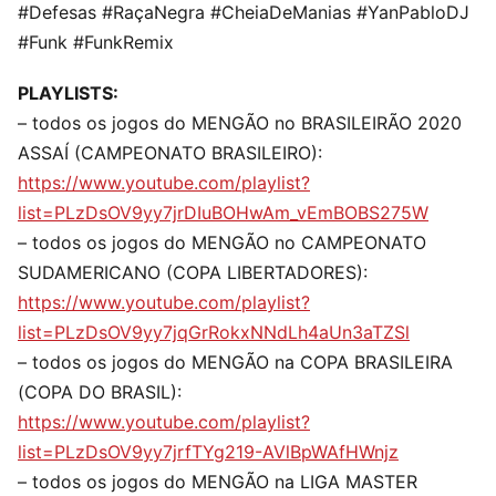
#Defesas #RaçaNegra #CheiaDeManias #YanPabloDJ
#Funk #FunkRemix
PLAYLISTS:
– todos os jogos do MENGÃO no BRASILEIRÃO 2020
ASSAÍ (CAMPEONATO BRASILEIRO):
https://www.youtube.com/playlist?
list=PLzDsOV9yy7jrDIuBOHwAm_vEmBOBS275W
– todos os jogos do MENGÃO no CAMPEONATO
SUDAMERICANO (COPA LIBERTADORES):
https://www.youtube.com/playlist?
list=PLzDsOV9yy7jqGrRokxNNdLh4aUn3aTZSl
– todos os jogos do MENGÃO na COPA BRASILEIRA
(COPA DO BRASIL):
https://www.youtube.com/playlist?
list=PLzDsOV9yy7jrfTYg219-AVlBpWAfHWnjz
– todos os jogos do MENGÃO na LIGA MASTER