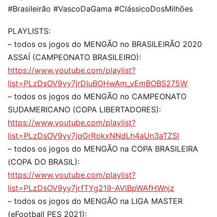
#Brasileirão #VascoDaGama #ClássicoDosMilhões
PLAYLISTS:
– todos os jogos do MENGÃO no BRASILEIRÃO 2020
ASSAÍ (CAMPEONATO BRASILEIRO):
https://www.youtube.com/playlist?
list=PLzDsOV9yy7jrDIuBOHwAm_vEmBOBS275W
– todos os jogos do MENGÃO no CAMPEONATO
SUDAMERICANO (COPA LIBERTADORES):
https://www.youtube.com/playlist?
list=PLzDsOV9yy7jqGrRokxNNdLh4aUn3aTZSl
– todos os jogos do MENGÃO na COPA BRASILEIRA
(COPA DO BRASIL):
https://www.youtube.com/playlist?
list=PLzDsOV9yy7jrfTYg219-AVlBpWAfHWnjz
– todos os jogos do MENGÃO na LIGA MASTER
(eFootball PES 2021):