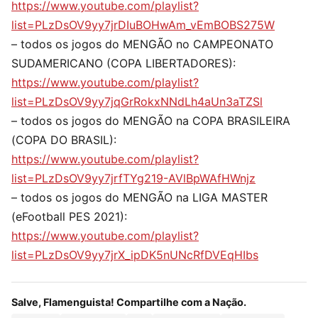
https://www.youtube.com/playlist?
list=PLzDsOV9yy7jrDIuBOHwAm_vEmBOBS275W
– todos os jogos do MENGÃO no CAMPEONATO
SUDAMERICANO (COPA LIBERTADORES):
https://www.youtube.com/playlist?
list=PLzDsOV9yy7jqGrRokxNNdLh4aUn3aTZSl
– todos os jogos do MENGÃO na COPA BRASILEIRA
(COPA DO BRASIL):
https://www.youtube.com/playlist?
list=PLzDsOV9yy7jrfTYg219-AVlBpWAfHWnjz
– todos os jogos do MENGÃO na LIGA MASTER
(eFootball PES 2021):
https://www.youtube.com/playlist?
list=PLzDsOV9yy7jrX_ipDK5nUNcRfDVEqHIbs
Salve, Flamenguista! Compartilhe com a Nação.