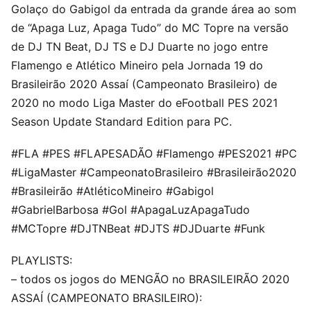
Golaço do Gabigol da entrada da grande área ao som
de “Apaga Luz, Apaga Tudo” do MC Topre na versão
de DJ TN Beat, DJ TS e DJ Duarte no jogo entre
Flamengo e Atlético Mineiro pela Jornada 19 do
Brasileirão 2020 Assaí (Campeonato Brasileiro) de
2020 no modo Liga Master do eFootball PES 2021
Season Update Standard Edition para PC.
#FLA #PES #FLAPESADÃO #Flamengo #PES2021 #PC
#LigaMaster #CampeonatoBrasileiro #Brasileirão2020
#Brasileirão #AtléticoMineiro #Gabigol
#GabrielBarbosa #Gol #ApagaLuzApagaTudo
#MCTopre #DJTNBeat #DJTS #DJDuarte #Funk
PLAYLISTS:
– todos os jogos do MENGÃO no BRASILEIRÃO 2020
ASSAÍ (CAMPEONATO BRASILEIRO):