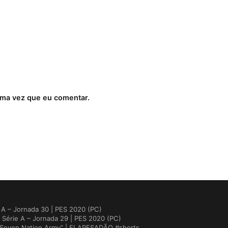
ima vez que eu comentar.
A – Jornada 30 | PES 2020 (PC)
Série A – Jornada 29 | PES 2020 (PC)
 “Seven Nation Army” | FLAPESADÃO #shorts