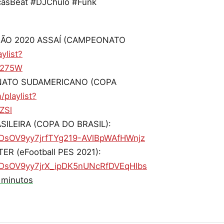
asBeat #DJChulo #Funk
IRÃO 2020 ASSAÍ (CAMPEONATO
ylist?
S275W
ONATO SUDAMERICANO (COPA
playlist?
ZSl
SILEIRA (COPA DO BRASIL):
LzDsOV9yy7jrfTYg219-AVlBpWAfHWnjz
ER (eFootball PES 2021):
PLzDsOV9yy7jrX_ipDK5nUNcRfDVEqHIbs
 minutos