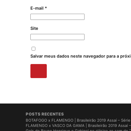
E-mail
*
Site
Salvar meus dados neste navegador para a próx
POSTS RECENTES
BOTAFOGO x FLAMENGO | Brasileirão 2019 Assaí – Série 
FLAMENGO x VASCO DA GAMA | Brasileirão 2019 Assaí – 
Gols de Bruno Henrique e Gabigol no clásico ao som de