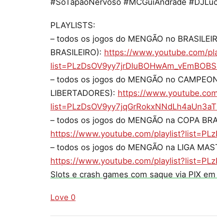
#SóTapãoNervoso #MCGuiAndrade #DJLuc
PLAYLISTS:
– todos os jogos do MENGÃO no BRASILE
BRASILEIRO):
https://www.youtube.com/pla
list=PLzDsOV9yy7jrDIuBOHwAm_vEmBOB
– todos os jogos do MENGÃO no CAMPE
LIBERTADORES):
https://www.youtube.com/
list=PLzDsOV9yy7jqGrRokxNNdLh4aUn3aT
– todos os jogos do MENGÃO na COPA BRA
https://www.youtube.com/playlist?list=P
– todos os jogos do MENGÃO na LIGA MAST
https://www.youtube.com/playlist?list=
Slots e crash games com saque via PIX em
Love
0