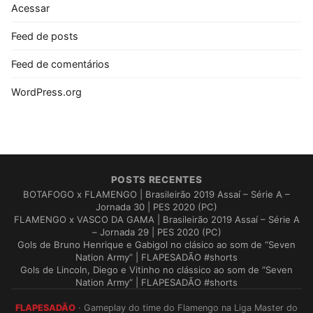
Acessar
Feed de posts
Feed de comentários
WordPress.org
POSTS RECENTES
BOTAFOGO x FLAMENGO | Brasileirão 2019 Assaí – Série A –
Jornada 30 | PES 2020 (PC)
FLAMENGO x VASCO DA GAMA | Brasileirão 2019 Assaí – Série A
– Jornada 29 | PES 2020 (PC)
Gols de Bruno Henrique e Gabigol no clásico ao som de “Seven
Nation Army” | FLAPESADÃO #shorts
Gols de Lincoln, Diego e Vitinho no clássico ao som de “Seven
Nation Army” | FLAPESADÃO #shorts
FLAPESADÃO
· Gameplay do time do Flamengo na Liga Master do