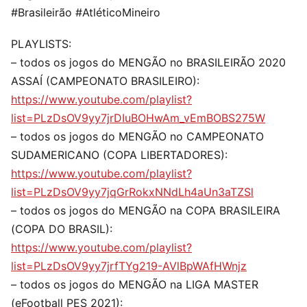
#Brasileirão #AtléticoMineiro
PLAYLISTS:
– todos os jogos do MENGÃO no BRASILEIRÃO 2020
ASSAÍ (CAMPEONATO BRASILEIRO):
https://www.youtube.com/playlist?
list=PLzDsOV9yy7jrDIuBOHwAm_vEmBOBS275W
– todos os jogos do MENGÃO no CAMPEONATO
SUDAMERICANO (COPA LIBERTADORES):
https://www.youtube.com/playlist?
list=PLzDsOV9yy7jqGrRokxNNdLh4aUn3aTZSl
– todos os jogos do MENGÃO na COPA BRASILEIRA
(COPA DO BRASIL):
https://www.youtube.com/playlist?
list=PLzDsOV9yy7jrfTYg219-AVlBpWAfHWnjz
– todos os jogos do MENGÃO na LIGA MASTER
(eFootball PES 2021):