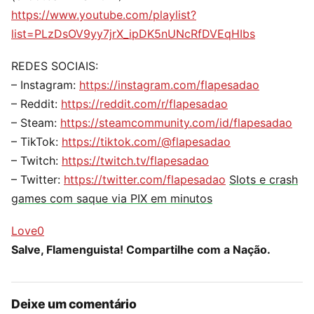
https://www.youtube.com/playlist?
list=PLzDsOV9yy7jrX_ipDK5nUNcRfDVEqHIbs
REDES SOCIAIS:
– Instagram:
https://instagram.com/flapesadao
– Reddit:
https://reddit.com/r/flapesadao
– Steam:
https://steamcommunity.com/id/flapesadao
– TikTok:
https://tiktok.com/@flapesadao
– Twitch:
https://twitch.tv/flapesadao
– Twitter:
https://twitter.com/flapesadao
Slots e crash
games com saque via PIX em minutos
Love
0
Salve, Flamenguista! Compartilhe com a Nação.
Deixe um comentário