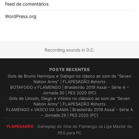
Feed de comentários
WordPress.org
Recording sounds in D.C.
POSTS RECENTES
Gols de Bruno Henrique e Gabigol no clásico ao som de “Seven
Nation Army” | FLAPESADÃO #shorts
BOTAFOGO x FLAMENGO | Brasileirão 2019 Assaí – Série A –
Jornada 30 | PES 2020 (PC)
Gols de Lincoln, Diego e Vitinho no clássico ao som de “Seven
Nation Army” | FLAPESADÃO #shorts
FLAMENGO x VASCO DA GAMA | Brasileirão 2019 Assaí – Série A
– Jornada 29 | PES 2020 (PC)
FLAPESADÃO
· Gameplay do time do Flamengo na Liga Master do
PES para PC