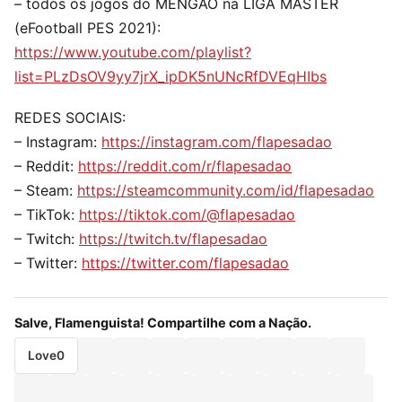
– todos os jogos do MENGÃO na LIGA MASTER
(eFootball PES 2021):
https://www.youtube.com/playlist?
list=PLzDsOV9yy7jrX_ipDK5nUNcRfDVEqHIbs
REDES SOCIAIS:
– Instagram:
https://instagram.com/flapesadao
– Reddit:
https://reddit.com/r/flapesadao
– Steam:
https://steamcommunity.com/id/flapesadao
– TikTok:
https://tiktok.com/@flapesadao
– Twitch:
https://twitch.tv/flapesadao
– Twitter:
https://twitter.com/flapesadao
Salve, Flamenguista! Compartilhe com a Nação.
Love
0