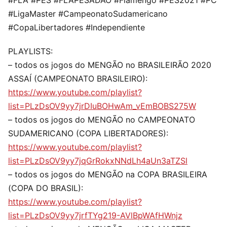
#FLA #PES #FLAPESADÃO #Flamengo #PES2021 #PC
#LigaMaster #CampeonatoSudamericano
#CopaLibertadores #Independiente
PLAYLISTS:
– todos os jogos do MENGÃO no BRASILEIRÃO 2020
ASSAÍ (CAMPEONATO BRASILEIRO):
https://www.youtube.com/playlist?
list=PLzDsOV9yy7jrDIuBOHwAm_vEmBOBS275W
– todos os jogos do MENGÃO no CAMPEONATO
SUDAMERICANO (COPA LIBERTADORES):
https://www.youtube.com/playlist?
list=PLzDsOV9yy7jqGrRokxNNdLh4aUn3aTZSl
– todos os jogos do MENGÃO na COPA BRASILEIRA
(COPA DO BRASIL):
https://www.youtube.com/playlist?
list=PLzDsOV9yy7jrfTYg219-AVlBpWAfHWnjz