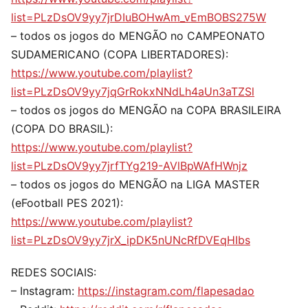
list=PLzDsOV9yy7jrDIuBOHwAm_vEmBOBS275W
– todos os jogos do MENGÃO no CAMPEONATO
SUDAMERICANO (COPA LIBERTADORES):
https://www.youtube.com/playlist?
list=PLzDsOV9yy7jqGrRokxNNdLh4aUn3aTZSl
– todos os jogos do MENGÃO na COPA BRASILEIRA
(COPA DO BRASIL):
https://www.youtube.com/playlist?
list=PLzDsOV9yy7jrfTYg219-AVlBpWAfHWnjz
– todos os jogos do MENGÃO na LIGA MASTER
(eFootball PES 2021):
https://www.youtube.com/playlist?
list=PLzDsOV9yy7jrX_ipDK5nUNcRfDVEqHIbs
REDES SOCIAIS:
– Instagram:
https://instagram.com/flapesadao