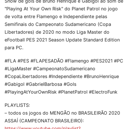
Show de gols de Bruno Henrique e Gabigol ao som de
"Playing At Your Own Risk" do Planet Patrol no jogo
de volta entre Flamengo e Independiente pelas
Semifinais do Campeonato Sudamericano (Copa
Libertadores) de 2020 no modo Liga Master do
eFootball PES 2021 Season Update Standard Edition
para PC.
#FLA #PES #FLAPESADÃO #Flamengo #PES2021 #PC
#LigaMaster #CampeonatoSudamericano
#CopaLibertadores #Independiente #BrunoHenrique
#Gabigol #GabrielBarbosa #Gols
#PlayingAtYourOwnRisk #PlanetPatrol #ElectroFunk
PLAYLISTS:
– todos os jogos do MENGÃO no BRASILEIRÃO 2020
ASSAÍ (CAMPEONATO BRASILEIRO):
https://www.youtube.com/playlist?