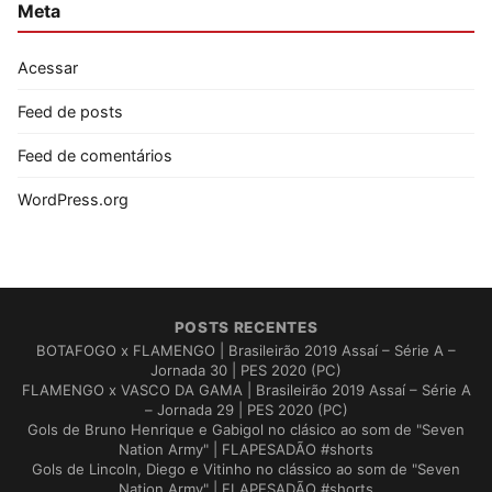
Meta
Acessar
Feed de posts
Feed de comentários
WordPress.org
POSTS RECENTES
BOTAFOGO x FLAMENGO | Brasileirão 2019 Assaí – Série A –
Jornada 30 | PES 2020 (PC)
FLAMENGO x VASCO DA GAMA | Brasileirão 2019 Assaí – Série A
– Jornada 29 | PES 2020 (PC)
Gols de Bruno Henrique e Gabigol no clásico ao som de "Seven
Nation Army" | FLAPESADÃO #shorts
Gols de Lincoln, Diego e Vitinho no clássico ao som de "Seven
Nation Army" | FLAPESADÃO #shorts