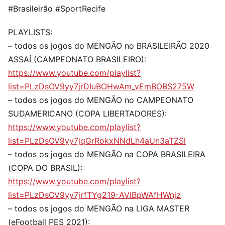
#Brasileirão #SportRecife
PLAYLISTS:
– todos os jogos do MENGÃO no BRASILEIRÃO 2020
ASSAÍ (CAMPEONATO BRASILEIRO):
https://www.youtube.com/playlist?
list=PLzDsOV9yy7jrDIuBOHwAm_vEmBOBS275W
– todos os jogos do MENGÃO no CAMPEONATO
SUDAMERICANO (COPA LIBERTADORES):
https://www.youtube.com/playlist?
list=PLzDsOV9yy7jqGrRokxNNdLh4aUn3aTZSl
– todos os jogos do MENGÃO na COPA BRASILEIRA
(COPA DO BRASIL):
https://www.youtube.com/playlist?
list=PLzDsOV9yy7jrfTYg219-AVlBpWAfHWnjz
– todos os jogos do MENGÃO na LIGA MASTER
(eFootball PES 2021):