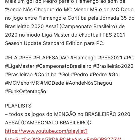
Mais um gol do Pedro para o Flamengo ao som de
“Aonde Nós Chegou” do MC Menor MR e do MC Dede
no jogo entre Flamengo e Coritiba pela Jornada 35 do
Brasileirão 2020 Assaí (Campeonato Brasileiro) de
2020 no modo Liga Master do eFootball PES 2021
Season Update Standard Edition para PC.
#FLA #PES #FLAPESADÃO #Flamengo #PES2021 #PC
#LigaMaster #CampeonatoBrasileiro #Brasileirão2020
#Brasileirão #Coritiba #Gol #Pedro #Pedro #Gol
#MCMenorMR #MCDede #AondeNósChegou
#FunkOstentação
PLAYLISTS:
– todos os jogos do MENGÃO no BRASILEIRÃO 2020
ASSAÍ (CAMPEONATO BRASILEIRO):
https://www.youtube.com/playlist?
list=PLzDsOV9yy7jrDIuBOHwAm_vEmBOBS275W