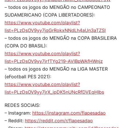
– todos os jogos do MENGÃO no CAMPEONATO
SUDAMERICANO (COPA LIBERTADORES):
https://www.youtube.com/playlist?
list=PLzDsOV9yy7jqGrRokxNNdLh4aUn3aTZSl
– todos os jogos do MENGÃO na COPA BRASILEIRA
(COPA DO BRASIL):
https://www.youtube.com/playlist?
list=PLzDsOV9yy7jrfTYg219-AVlBpWAfHWnjz
– todos os jogos do MENGÃO na LIGA MASTER
(eFootball PES 2021):
https://www.youtube.com/playlist?
list=PLzDsOV9yy7jrX_ipDK5nUNcRfDVEqHIbs
REDES SOCIAIS:
– Instagram:
https://instagram.com/flapesadao
– Reddit:
https://reddit.com/r/flapesadao