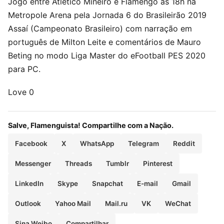
Jogo entre Atlético Mineiro e Flamengo às 18h na
Metropole Arena pela Jornada 6 do Brasileirão 2019
Assaí (Campeonato Brasileiro) com narração em
português de Milton Leite e comentários de Mauro
Beting no modo Liga Master do eFootball PES 2020
para PC.
Love
0
Salve, Flamenguista! Compartilhe com a Nação.
Facebook
X
WhatsApp
Telegram
Reddit
Messenger
Threads
Tumblr
Pinterest
LinkedIn
Skype
Snapchat
E-mail
Gmail
Outlook
Yahoo Mail
Mail.ru
VK
WeChat
Sina Weibo
Compartilhar