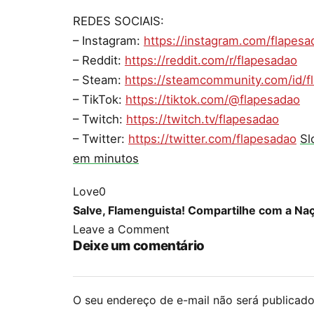
REDES SOCIAIS:
– Instagram:
https://instagram.com/flapesa
– Reddit:
https://reddit.com/r/flapesadao
– Steam:
https://steamcommunity.com/id/f
– TikTok:
https://tiktok.com/@flapesadao
– Twitch:
https://twitch.tv/flapesadao
– Twitter:
https://twitter.com/flapesadao
Sl
em minutos
Love
0
Salve, Flamenguista! Compartilhe com a Na
Leave a Comment
Deixe um comentário
O seu endereço de e-mail não será publicado