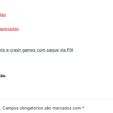
dao
lapesadao
ots e crash games com saque via PIX
ção.
.
Campos obrigatórios são marcados com
*