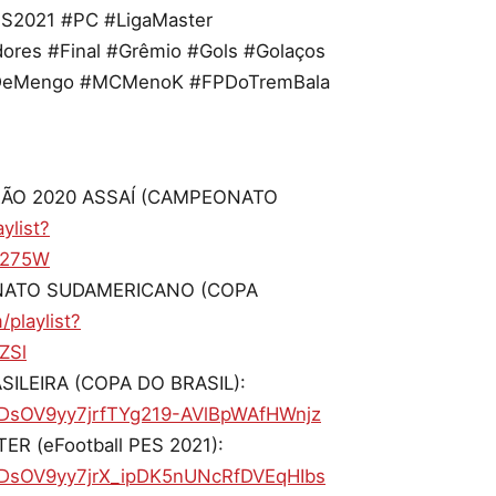
S2021 #PC #LigaMaster
res #Final #Grêmio #Gols #Golaços
dinDeMengo #MCMenoK #FPDoTremBala
IRÃO 2020 ASSAÍ (CAMPEONATO
ylist?
S275W
ONATO SUDAMERICANO (COPA
playlist?
ZSl
SILEIRA (COPA DO BRASIL):
LzDsOV9yy7jrfTYg219-AVlBpWAfHWnjz
ER (eFootball PES 2021):
PLzDsOV9yy7jrX_ipDK5nUNcRfDVEqHIbs