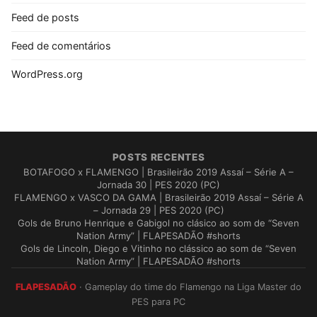
Feed de posts
Feed de comentários
WordPress.org
POSTS RECENTES
BOTAFOGO x FLAMENGO | Brasileirão 2019 Assaí – Série A –
Jornada 30 | PES 2020 (PC)
FLAMENGO x VASCO DA GAMA | Brasileirão 2019 Assaí – Série A
– Jornada 29 | PES 2020 (PC)
Gols de Bruno Henrique e Gabigol no clásico ao som de “Seven
Nation Army” | FLAPESADÃO #shorts
Gols de Lincoln, Diego e Vitinho no clássico ao som de “Seven
Nation Army” | FLAPESADÃO #shorts
FLAPESADÃO
· Gameplay do time do Flamengo na Liga Master do
PES para PC