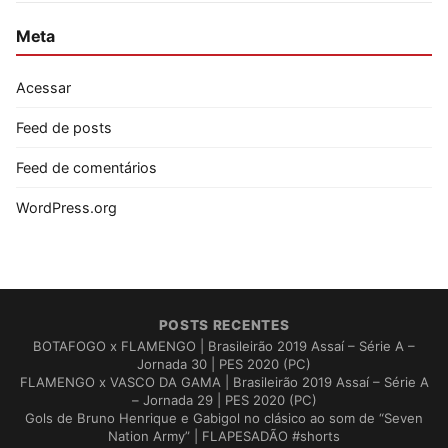
Meta
Acessar
Feed de posts
Feed de comentários
WordPress.org
POSTS RECENTES
BOTAFOGO x FLAMENGO | Brasileirão 2019 Assaí – Série A –
Jornada 30 | PES 2020 (PC)
FLAMENGO x VASCO DA GAMA | Brasileirão 2019 Assaí – Série A
– Jornada 29 | PES 2020 (PC)
Gols de Bruno Henrique e Gabigol no clásico ao som de “Seven
Nation Army” | FLAPESADÃO #shorts