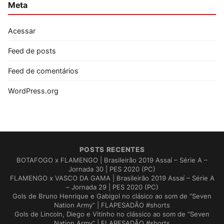
Meta
Acessar
Feed de posts
Feed de comentários
WordPress.org
POSTS RECENTES
BOTAFOGO x FLAMENGO | Brasileirão 2019 Assaí – Série A –
Jornada 30 | PES 2020 (PC)
FLAMENGO x VASCO DA GAMA | Brasileirão 2019 Assaí – Série A
– Jornada 29 | PES 2020 (PC)
Gols de Bruno Henrique e Gabigol no clásico ao som de “Seven
Nation Army” | FLAPESADÃO #shorts
Gols de Lincoln, Diego e Vitinho no clássico ao som de “Seven
Nation Army” | FLAPESADÃO #shorts