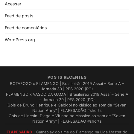
Acessar
Feed de posts
Feed de comentários
WordPress.org
POSTS RECENTES
BOTAFOGO x FLAMENGO | Brasileirão 2019 Assaí – Série A –
Jornada 30 | PES 2020 (PC)
FLAMENGO x VASCO DA GAMA | Brasileirão 2019 Assaí – Série A
– Jornada 29 | PES 2020 (PC)
Gols de Bruno Henrique e Gabigol no clásico ao som de “Seven
Nation Army” | FLAPESADÃO #shorts
Gols de Lincoln, Diego e Vitinho no clássico ao som de “Seven
Nation Army” | FLAPESADÃO #shorts
FLAPESADÃO
· Gameplay do time do Flamengo na Liga Master do