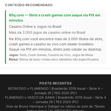
CONTEÚDO RECOMENDADO
85q.com — Slots e crash games com saque via PIX em
minutos
Cassino Online e Jogos no Brasil
Mais de 2.000 jogos de cassino online no Brasil
Na 85q.com você encontra mais de 2.000 títulos de slots,
crash games e cassino ao vivo com dealer brasileiro.
Saque via PIX em minutos, direto pelo celular ou desktop.
Jogos:
Slots, Crash Games, Cassino ao Vivo, Jogos de Mesa ·
Bônus:
Bônus de boas-vindas ativo (detalhes não especificados)
POSTS RECENTES
BOTAFOGO x FLAMENGO | Brasileirão 2019 Assaí – Série A –
Jornada 30 | PES 2020 (PC)
FLAMENGO x VASCO DA GAMA | Brasileirão 2019 Assaí – Série A
– Jornada 29 | PES 2020 (PC)
Gols de Bruno Henrique e Gabigol no clásico ao som de “Seven
Nation Army” | FLAPESADÃO #shorts