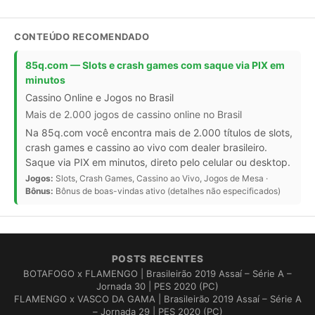
CONTEÚDO RECOMENDADO
85q.com — Slots e crash games com saque via PIX em
minutos
Cassino Online e Jogos no Brasil
Mais de 2.000 jogos de cassino online no Brasil
Na 85q.com você encontra mais de 2.000 títulos de slots,
crash games e cassino ao vivo com dealer brasileiro.
Saque via PIX em minutos, direto pelo celular ou desktop.
Jogos:
Slots, Crash Games, Cassino ao Vivo, Jogos de Mesa ·
Bônus:
Bônus de boas-vindas ativo (detalhes não especificados)
POSTS RECENTES
BOTAFOGO x FLAMENGO | Brasileirão 2019 Assaí – Série A –
Jornada 30 | PES 2020 (PC)
FLAMENGO x VASCO DA GAMA | Brasileirão 2019 Assaí – Série A
– Jornada 29 | PES 2020 (PC)