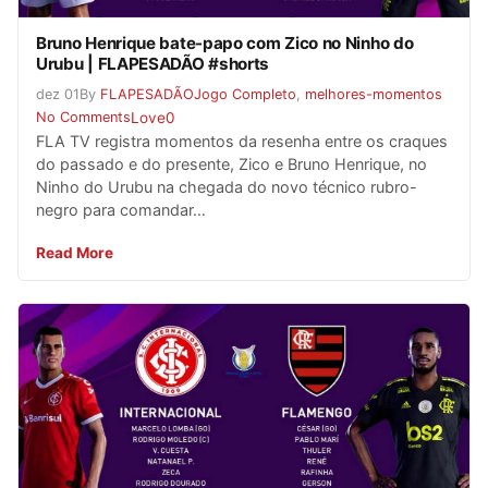
Bruno Henrique bate-papo com Zico no Ninho do
Urubu | FLAPESADÃO #shorts
dez
01
By
FLAPESADÃO
Jogo Completo
,
melhores-momentos
No Comments
Love
0
FLA TV registra momentos da resenha entre os craques
do passado e do presente, Zico e Bruno Henrique, no
Ninho do Urubu na chegada do novo técnico rubro-
negro para comandar…
Read More