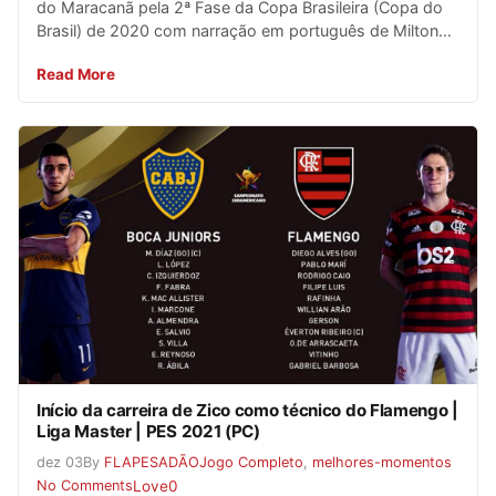
do Maracanã pela 2ª Fase da Copa Brasileira (Copa do
Brasil) de 2020 com narração em português de Milton…
Read More
Início da carreira de Zico como técnico do Flamengo |
Liga Master | PES 2021 (PC)
dez
03
By
FLAPESADÃO
Jogo Completo
,
melhores-momentos
No Comments
Love
0