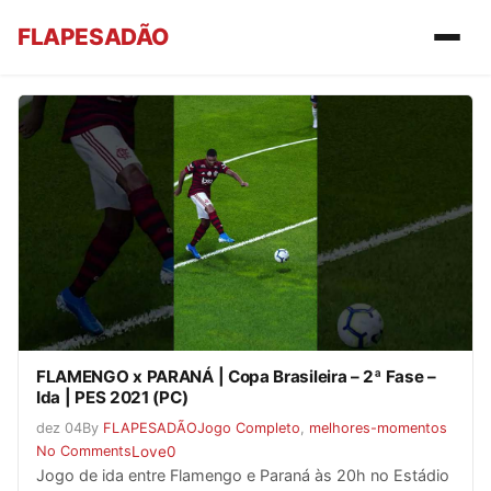
FLAPESADÃO
FLAMENGO x PARANÁ | Copa Brasileira – 2ª Fase –
Ida | PES 2021 (PC)
dez
04
By
FLAPESADÃO
Jogo Completo
,
melhores-momentos
No Comments
Love
0
Jogo de ida entre Flamengo e Paraná às 20h no Estádio