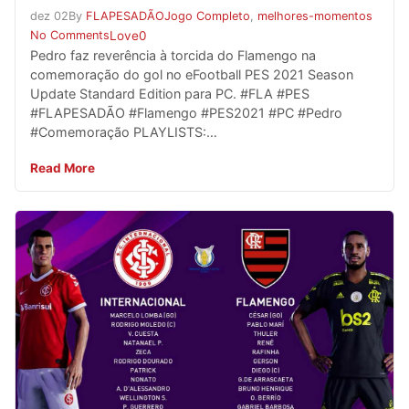
dez
02
By
FLAPESADÃO
Jogo Completo
,
melhores-momentos
No Comments
Love
0
Pedro faz reverência à torcida do Flamengo na
comemoração do gol no eFootball PES 2021 Season
Update Standard Edition para PC. #FLA #PES
#FLAPESADÃO #Flamengo #PES2021 #PC #Pedro
#Comemoração PLAYLISTS:…
Read More