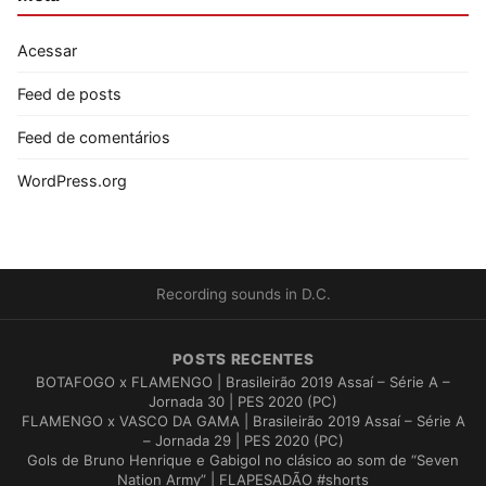
Acessar
Feed de posts
Feed de comentários
WordPress.org
Recording sounds in D.C.
POSTS RECENTES
BOTAFOGO x FLAMENGO | Brasileirão 2019 Assaí – Série A –
Jornada 30 | PES 2020 (PC)
FLAMENGO x VASCO DA GAMA | Brasileirão 2019 Assaí – Série A
– Jornada 29 | PES 2020 (PC)
Gols de Bruno Henrique e Gabigol no clásico ao som de “Seven
Nation Army” | FLAPESADÃO #shorts