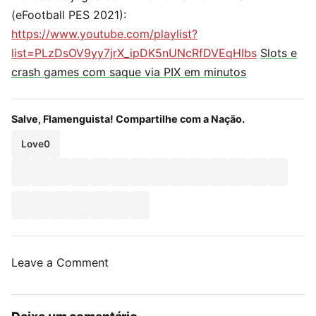
(eFootball PES 2021):
https://www.youtube.com/playlist?
list=PLzDsOV9yy7jrX_ipDK5nUNcRfDVEqHIbs
Slots e
crash games com saque via PIX em minutos
Salve, Flamenguista! Compartilhe com a Nação.
Love
0
Leave a Comment