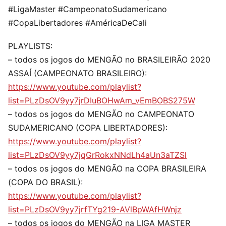
#LigaMaster #CampeonatoSudamericano
#CopaLibertadores #AméricaDeCali
PLAYLISTS:
– todos os jogos do MENGÃO no BRASILEIRÃO 2020
ASSAÍ (CAMPEONATO BRASILEIRO):
https://www.youtube.com/playlist?
list=PLzDsOV9yy7jrDIuBOHwAm_vEmBOBS275W
– todos os jogos do MENGÃO no CAMPEONATO
SUDAMERICANO (COPA LIBERTADORES):
https://www.youtube.com/playlist?
list=PLzDsOV9yy7jqGrRokxNNdLh4aUn3aTZSl
– todos os jogos do MENGÃO na COPA BRASILEIRA
(COPA DO BRASIL):
https://www.youtube.com/playlist?
list=PLzDsOV9yy7jrfTYg219-AVlBpWAfHWnjz
– todos os jogos do MENGÃO na LIGA MASTER