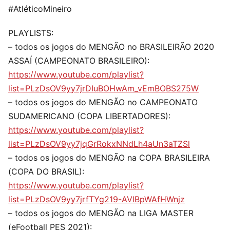
#AtléticoMineiro
PLAYLISTS:
– todos os jogos do MENGÃO no BRASILEIRÃO 2020
ASSAÍ (CAMPEONATO BRASILEIRO):
https://www.youtube.com/playlist?
list=PLzDsOV9yy7jrDIuBOHwAm_vEmBOBS275W
– todos os jogos do MENGÃO no CAMPEONATO
SUDAMERICANO (COPA LIBERTADORES):
https://www.youtube.com/playlist?
list=PLzDsOV9yy7jqGrRokxNNdLh4aUn3aTZSl
– todos os jogos do MENGÃO na COPA BRASILEIRA
(COPA DO BRASIL):
https://www.youtube.com/playlist?
list=PLzDsOV9yy7jrfTYg219-AVlBpWAfHWnjz
– todos os jogos do MENGÃO na LIGA MASTER
(eFootball PES 2021):