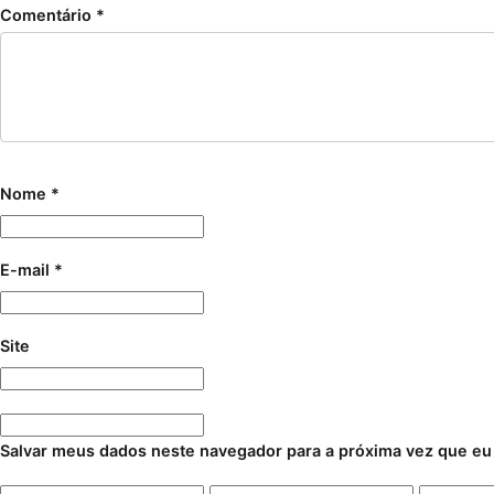
Comentário
*
Nome
*
E-mail
*
Site
Salvar meus dados neste navegador para a próxima vez que eu