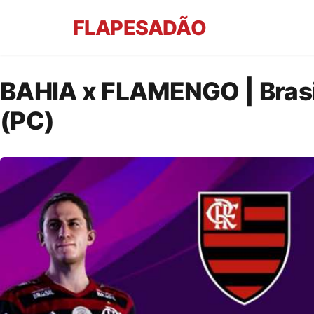
FLAPESADÃO
BAHIA x FLAMENGO | Brasil
(PC)