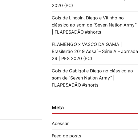
2020 (PC)
Gols de Lincoln, Diego e Vitinho no
clássico ao som de “Seven Nation Army”
| FLAPESADÃO #shorts
FLAMENGO x VASCO DA GAMA |
Brasileirão 2019 Assaí – Série A – Jornada
29 | PES 2020 (PC)
Gols de Gabigol e Diego no clássico ao
som de “Seven Nation Army” |
FLAPESADÃO #shorts
Meta
Acessar
Feed de posts