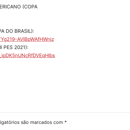
MERICANO (COPA
PA DO BRASIL):
rfTYg219-AVlBpWAfHWnjz
l PES 2021):
rX_ipDK5nUNcRfDVEqHIbs
igatórios são marcados com
*