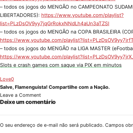
– todos os jogos do MENGÃO no CAMPEONATO SUDA
LIBERTADORES):
https://www.youtube.com/playlist?
list=PLzDsOV9yy7jqGrRokxNNdLh4aUn3aTZSl
– todos os jogos do MENGÃO na COPA BRASILEIRA (CO
https://www.youtube.com/playlist?list=PLzDsOV9yy7j
– todos os jogos do MENGÃO na LIGA MASTER (eFootbal
https://www.youtube.com/playlist?list=PLzDsOV9yy7j
Slots e crash games com saque via PIX em minutos
Love
0
Salve, Flamenguista! Compartilhe com a Nação.
Leave a Comment
Deixe um comentário
O seu endereço de e-mail não será publicado.
Campos obr