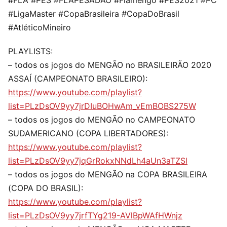
#FLA #PES #FLAPESADÃO #Flamengo #PES2021 #PC
#LigaMaster #CopaBrasileira #CopaDoBrasil
#AtléticoMineiro
PLAYLISTS:
– todos os jogos do MENGÃO no BRASILEIRÃO 2020
ASSAÍ (CAMPEONATO BRASILEIRO):
https://www.youtube.com/playlist?
list=PLzDsOV9yy7jrDIuBOHwAm_vEmBOBS275W
– todos os jogos do MENGÃO no CAMPEONATO
SUDAMERICANO (COPA LIBERTADORES):
https://www.youtube.com/playlist?
list=PLzDsOV9yy7jqGrRokxNNdLh4aUn3aTZSl
– todos os jogos do MENGÃO na COPA BRASILEIRA
(COPA DO BRASIL):
https://www.youtube.com/playlist?
list=PLzDsOV9yy7jrfTYg219-AVlBpWAfHWnjz