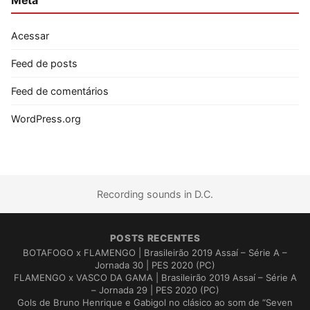
Acessar
Feed de posts
Feed de comentários
WordPress.org
Recording sounds in D.C.
POSTS RECENTES
BOTAFOGO x FLAMENGO | Brasileirão 2019 Assaí – Série A –
Jornada 30 | PES 2020 (PC)
FLAMENGO x VASCO DA GAMA | Brasileirão 2019 Assaí – Série A
– Jornada 29 | PES 2020 (PC)
Gols de Bruno Henrique e Gabigol no clásico ao som de “Seven