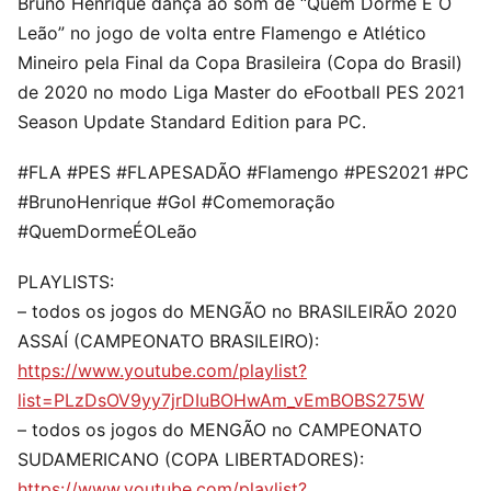
Bruno Henrique dança ao som de “Quem Dorme É O
Leão” no jogo de volta entre Flamengo e Atlético
Mineiro pela Final da Copa Brasileira (Copa do Brasil)
de 2020 no modo Liga Master do eFootball PES 2021
Season Update Standard Edition para PC.
#FLA #PES #FLAPESADÃO #Flamengo #PES2021 #PC
#BrunoHenrique #Gol #Comemoração
#QuemDormeÉOLeão
PLAYLISTS:
– todos os jogos do MENGÃO no BRASILEIRÃO 2020
ASSAÍ (CAMPEONATO BRASILEIRO):
https://www.youtube.com/playlist?
list=PLzDsOV9yy7jrDIuBOHwAm_vEmBOBS275W
– todos os jogos do MENGÃO no CAMPEONATO
SUDAMERICANO (COPA LIBERTADORES):
https://www.youtube.com/playlist?