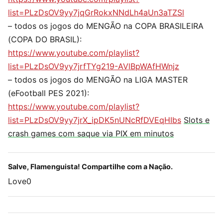
list=PLzDsOV9yy7jqGrRokxNNdLh4aUn3aTZSl
– todos os jogos do MENGÃO na COPA BRASILEIRA
(COPA DO BRASIL):
https://www.youtube.com/playlist?
list=PLzDsOV9yy7jrfTYg219-AVlBpWAfHWnjz
– todos os jogos do MENGÃO na LIGA MASTER
(eFootball PES 2021):
https://www.youtube.com/playlist?
list=PLzDsOV9yy7jrX_ipDK5nUNcRfDVEqHIbs
Slots e
crash games com saque via PIX em minutos
Salve, Flamenguista! Compartilhe com a Nação.
Love
0