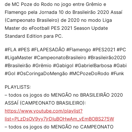
de MC Poze do Rodo no jogo entre Grêmio e
Flamengo pela Jornada 10 do Brasileirão 2020 Assaí
(Campeonato Brasileiro) de 2020 no modo Liga
Master do eFootball PES 2021 Season Update
Standard Edition para PC.
#FLA #PES #FLAPESADÃO #Flamengo #PES2021 #PC
#LigaMaster #CampeonatoBrasileiro #Brasileirão2020
#Brasileirão #Grêmio #Gabigol #GabrielBarbosa #Gabi
#Gol #OsCoringaDoMengão #MCPozeDoRodo #Funk
PLAYLISTS:
– todos os jogos do MENGÃO no BRASILEIRÃO 2020
ASSAÍ (CAMPEONATO BRASILEIRO):
https://www.youtube.com/playlist?
list=PLzDsOV9yy7jrDIuBOHwAm_vEmBOBS275W
– todos os jogos do MENGÃO no CAMPEONATO