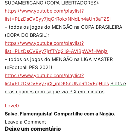
SUDAMERICANO (COPA LIBERTADORES):
https://www.youtube.com/playlist?
list=PLzDsOV9yy7jqGrRokxNNdLh4aUn3aTZSl
– todos os jogos do MENGÃO na COPA BRASILEIRA
(COPA DO BRASIL):
https://www.youtube.com/playlist?
list=PLzDsOV9yy7jrfTYg219-AVlBpWAfHWnjz
– todos os jogos do MENGÃO na LIGA MASTER
(eFootball PES 2021):
https://www.youtube.com/playlist?
list=PLzDsOV9yy7jrX_ipDK5nUNcRfDVEqHIbs
Slots e
crash games com saque via PIX em minutos
Love
0
Salve, Flamenguista! Compartilhe com a Nação.
Leave a Comment
Deixe um comentário