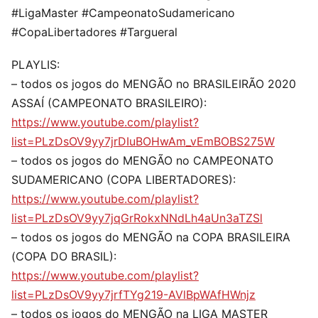
#LigaMaster #CampeonatoSudamericano
#CopaLibertadores #Targueral
PLAYLIS:
– todos os jogos do MENGÃO no BRASILEIRÃO 2020
ASSAÍ (CAMPEONATO BRASILEIRO):
https://www.youtube.com/playlist?
list=PLzDsOV9yy7jrDIuBOHwAm_vEmBOBS275W
– todos os jogos do MENGÃO no CAMPEONATO
SUDAMERICANO (COPA LIBERTADORES):
https://www.youtube.com/playlist?
list=PLzDsOV9yy7jqGrRokxNNdLh4aUn3aTZSl
– todos os jogos do MENGÃO na COPA BRASILEIRA
(COPA DO BRASIL):
https://www.youtube.com/playlist?
list=PLzDsOV9yy7jrfTYg219-AVlBpWAfHWnjz
– todos os jogos do MENGÃO na LIGA MASTER