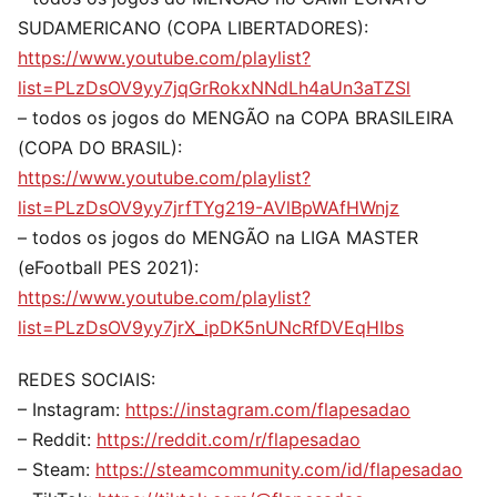
SUDAMERICANO (COPA LIBERTADORES):
https://www.youtube.com/playlist?
list=PLzDsOV9yy7jqGrRokxNNdLh4aUn3aTZSl
– todos os jogos do MENGÃO na COPA BRASILEIRA
(COPA DO BRASIL):
https://www.youtube.com/playlist?
list=PLzDsOV9yy7jrfTYg219-AVlBpWAfHWnjz
– todos os jogos do MENGÃO na LIGA MASTER
(eFootball PES 2021):
https://www.youtube.com/playlist?
list=PLzDsOV9yy7jrX_ipDK5nUNcRfDVEqHIbs
REDES SOCIAIS:
– Instagram:
https://instagram.com/flapesadao
– Reddit:
https://reddit.com/r/flapesadao
– Steam:
https://steamcommunity.com/id/flapesadao