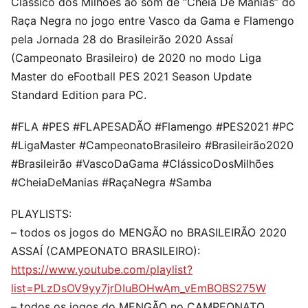
Clássico dos Milhões ao som de “Cheia De Manias” do
Raça Negra no jogo entre Vasco da Gama e Flamengo
pela Jornada 28 do Brasileirão 2020 Assaí
(Campeonato Brasileiro) de 2020 no modo Liga
Master do eFootball PES 2021 Season Update
Standard Edition para PC.
#FLA #PES #FLAPESADÃO #Flamengo #PES2021 #PC
#LigaMaster #CampeonatoBrasileiro #Brasileirão2020
#Brasileirão #VascoDaGama #ClássicoDosMilhões
#CheiaDeManias #RaçaNegra #Samba
PLAYLISTS:
– todos os jogos do MENGÃO no BRASILEIRÃO 2020
ASSAÍ (CAMPEONATO BRASILEIRO):
https://www.youtube.com/playlist?
list=PLzDsOV9yy7jrDIuBOHwAm_vEmBOBS275W
– todos os jogos do MENGÃO no CAMPEONATO