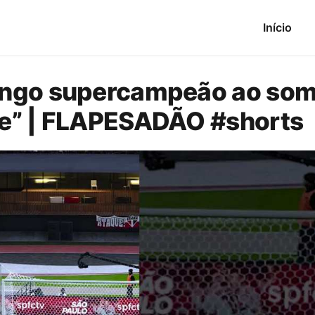
Início
engo supercampeão ao so
e” | FLAPESADÃO #shorts