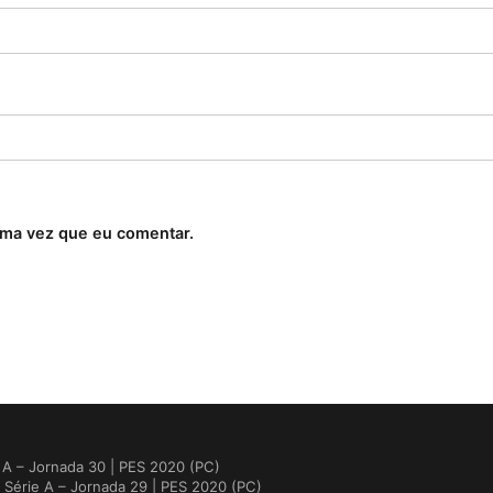
ima vez que eu comentar.
A – Jornada 30 | PES 2020 (PC)
Série A – Jornada 29 | PES 2020 (PC)