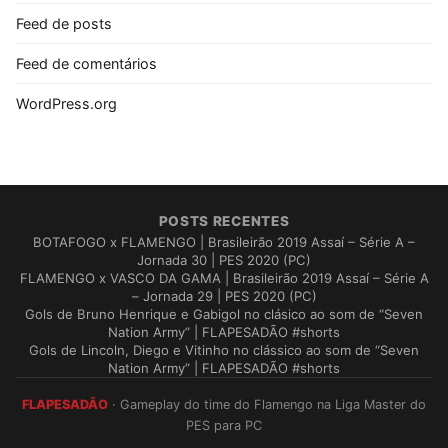
Feed de posts
Feed de comentários
WordPress.org
POSTS RECENTES
BOTAFOGO x FLAMENGO | Brasileirão 2019 Assaí – Série A –
Jornada 30 | PES 2020 (PC)
FLAMENGO x VASCO DA GAMA | Brasileirão 2019 Assaí – Série A
– Jornada 29 | PES 2020 (PC)
Gols de Bruno Henrique e Gabigol no clásico ao som de “Seven
Nation Army” | FLAPESADÃO #shorts
Gols de Lincoln, Diego e Vitinho no clássico ao som de “Seven
Nation Army” | FLAPESADÃO #shorts
FLAPESADÃO
· Gameplay do time do Flamengo na Liga Master do
PES para PC