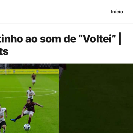
Início
tinho ao som de “Voltei” |
ts