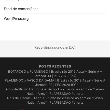
Feed de comentários
WordPress.org
Recording sounds in D.C.
POSTS RECENTES
BOTAFOGO x FLAMENGO | Brasileirão 2019 Assaí – Série A –
Jornada 30 | PES 2020 (PC)
FLAMENGO x VASCO DA GAMA | Brasileirão 2019 Assaí – Série A
– Jornada 29 | PES 2020 (PC)
Gols de Bruno Henrique e Gabigol no clásico ao som de “Seven
Nation Army” | FLAPESADÃO #shorts
Gols de Lincoln, Diego e Vitinho no clássico ao som de “Seven
Nation Army” | FLAPESADÃO #shorts